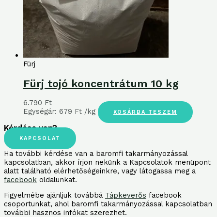
Fürj
Fürj tojó koncentrátum 10 kg
6.790
Ft
Egységár:
679
Ft
/kg
KOSÁRBA TESZEM
Kérdése van?
KAPCSOLAT
Ha további kérdése van a baromfi takarmányozással
kapcsolatban, akkor írjon nekünk a Kapcsolatok menüpont
alatt található elérhetőségeinkre, vagy látogassa meg a
facebook
oldalunkat.
Figyelmébe ajánljuk továbbá
Tápkeverős
facebook
csoportunkat, ahol baromfi takarmányozással kapcsolatban
további hasznos infókat szerezhet.