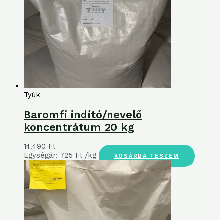
Tyúk
Baromfi indító/nevelő
koncentrátum 20 kg
14.490
Ft
Egységár:
725
Ft
/kg
KOSÁRBA TESZEM