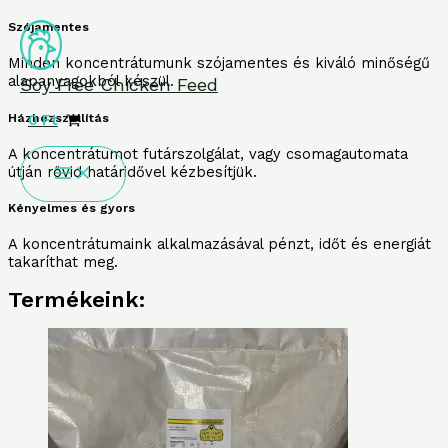
Skip
to
Szójamentes
content
Minden koncentrátumunk szójamentes és kiváló minőségű
alapanyagokból készül.
Soy Free Chicken Feed
Házhozszállítás
0
Ft
A koncentrátumot futárszolgálat, vagy csomagautomata
útján rövid határidővel kézbesítjük.
Kényelmes és gyors
A koncentrátumaink alkalmazásával pénzt, időt és energiát
takaríthat meg.
Termékeink: