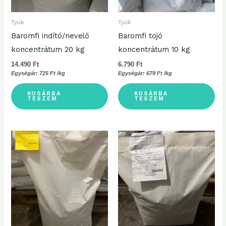
Tyúk
Tyúk
Baromfi indító/nevelő
Baromfi tojó
koncentrátum 20 kg
koncentrátum 10 kg
14.490
Ft
6.790
Ft
Egységár:
725
Ft
/kg
Egységár:
679
Ft
/kg
KOSÁRBA
KOSÁRBA
TESZEM
TESZEM