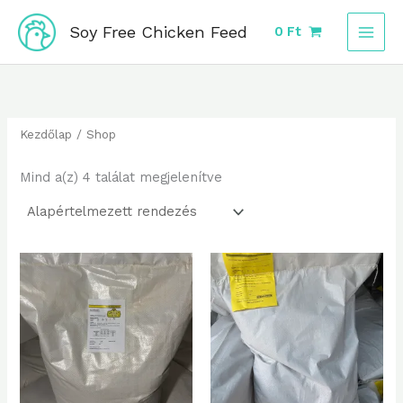
Skip
Soy Free Chicken Feed
0
Ft
to
content
Kezdőlap
/ Shop
Mind a(z) 4 találat megjelenítve