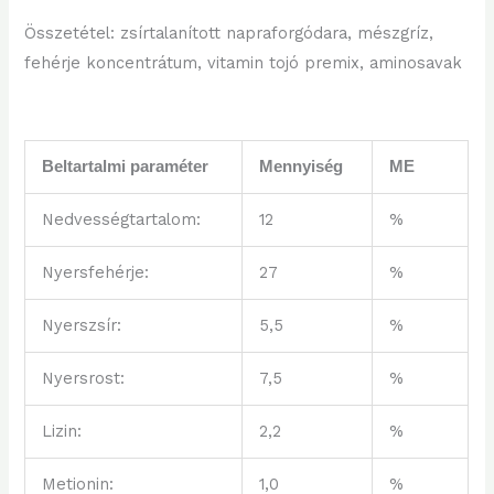
Összetétel: zsírtalanított napraforgódara, mészgríz,
fehérje koncentrátum, vitamin tojó premix, aminosavak
Beltartalmi paraméter
Mennyiség
ME
Nedvességtartalom:
12
%
Nyersfehérje:
27
%
Nyerszsír:
5,5
%
Nyersrost:
7,5
%
Lizin:
2,2
%
Metionin:
1,0
%