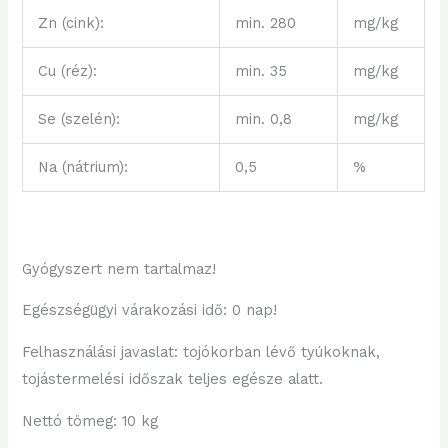
Zn (cink):
min. 280
mg/kg
Cu (réz):
min. 35
mg/kg
Se (szelén):
min. 0,8
mg/kg
Na (nátrium):
0,5
%
Gyógyszert nem tartalmaz!
Egészségügyi várakozási idő: 0 nap!
Felhasználási javaslat: tojókorban lévő tyúkoknak,
tojástermelési időszak teljes egésze alatt.
Nettó tömeg: 10 kg