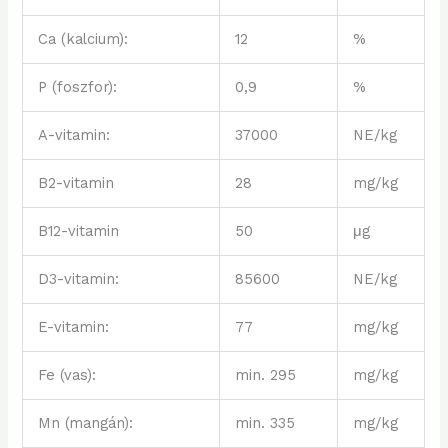
Ca (kalcium):
12
%
P (foszfor):
0,9
%
A-vitamin:
37000
NE/kg
B
2
-vitamin
28
mg/kg
B
12
-vitamin
50
μg
D
3
-vitamin:
85600
NE/kg
E-vitamin:
77
mg/kg
Fe (vas):
min. 295
mg/kg
Mn (mangán):
min. 335
mg/kg