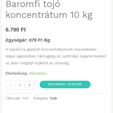
Baromfi tojó
koncentrátum 10 kg
6.790
Ft
Egységár:
679
Ft
/kg
A
tojó
korra ajánlott koncentrátumunk összetétele,
teljes egészében
támogatja az optimális
tojástermelé
st
az első megtojt tojástól az utolsóig
.
Készleten
Elérhetőség:
KOSÁRBA TESZEM
-
+
Cikkszám:
1012
Kategória:
Tyúk