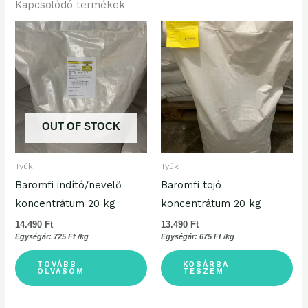
Kapcsolódó termékek
OUT OF STOCK
Tyúk
Tyúk
Baromfi indító/nevelő
Baromfi tojó
koncentrátum 20 kg
koncentrátum 20 kg
14.490
Ft
13.490
Ft
Egységár:
725
Ft
/kg
Egységár:
675
Ft
/kg
TOVÁBB
KOSÁRBA
OLVASOM
TESZEM